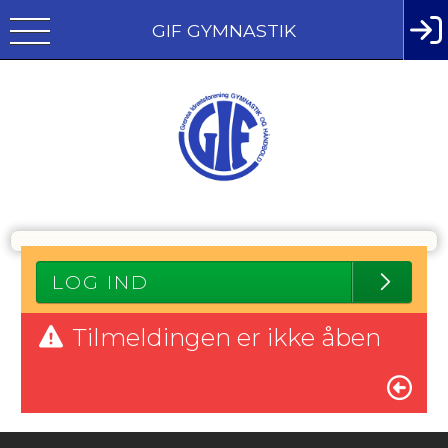
GIF GYMNASTIK
LOG IND
Tilmeldingen er ikke åben